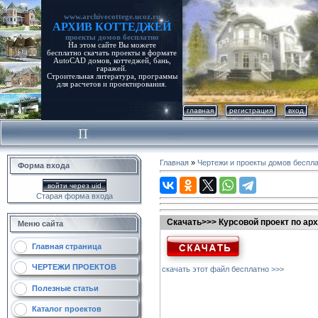
www.archivecottege.ucoz.ru
АРХИВ КОТТЕДЖЕЙ
проекты домов бесплатно
На этом сайте Вы можете
бесплатно скачать проекты в формате
AutoCAD домов, коттеджей, бань,
гаражей.
Строительная литература, программы
для расчетов и проектирования.
главная
регистрация
вход
Главная
»
Чертежи и проекты домов беспл
Форма входа
войти через uid
Старая форма входа
Скачать>>> Курсовой проект по ар
Меню сайта
Главная страница
ЧЕРТЕЖИ ПРОЕКТОВ
скачать этот файл бесплатно >>>
Полезные статьи
Каталог проектов