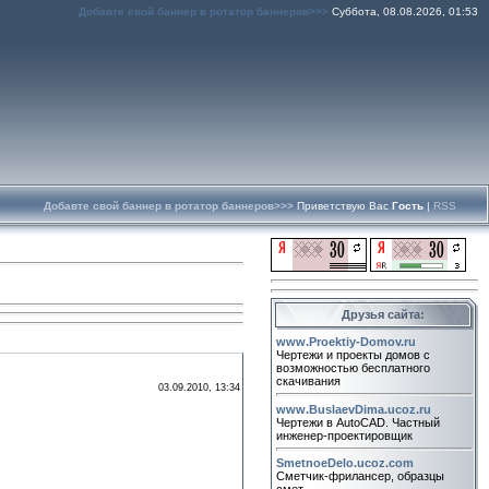
Добавте свой баннер в ротатор баннеров>>>
Суббота, 08.08.2026, 01:53
Добавте свой баннер в ротатор баннеров>>>
Приветствую Вас
Гость
|
RSS
Друзья сайта:
www.Proektiy-Domov.ru
Чертежи и проекты домов с
возможностью бесплатного
скачивания
03.09.2010, 13:34
www.BuslaevDima.ucoz.ru
Чертежи в AutoCAD. Частный
инженер-проектировщик
SmetnoeDelo.ucoz.com
Сметчик-фрилансер, образцы