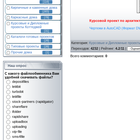
[116]
Кирпичные и каменные дома
[265]
Каркасные дома
[78]
Курсовой проект по архитек
Курсовые и Дипломные
проекты Коттеджей
Чертежи в AutoCAD (Формат D
[31]
Каталоги готовых проектов
[26]
Категория
:
Курсовые и Дипломные проект
Типовые проекты
[26]
Переходов
:
4232
|
Рейтинг
:
4.2
/
11
|
Прочие дома
[1]
Всего комментариев
:
0
Наш опрос
С какого файлообменника Вам
удобней скачивать файлы?
depositfiles
letitbit
turbobit
letitfile
stock-partners (rapidgator)
shareflare
ifolder
rapidshare
uploadbox
uploading
vip-file
sms4file