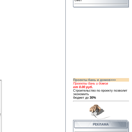
смет
Проекты бань и домов>>>
Проекты бань и домов
от 0.00 руб.
Строительство по проекту позволит
экономить
бюджет до
30%
РЕКЛАМА