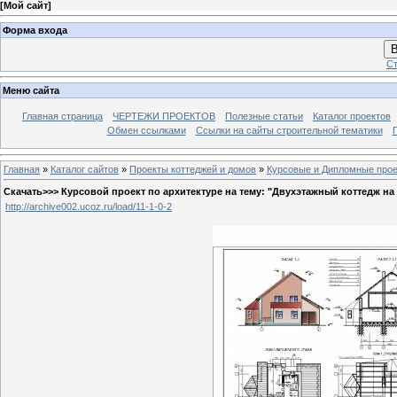
[
Мой сайт
]
Форма входа
В
Ст
Меню сайта
Главная страница
ЧЕРТЕЖИ ПРОЕКТОВ
Полезные статьи
Каталог проектов
Обмен ссылками
Ссылки на сайты строительной тематики
Главная
»
Каталог сайтов
»
Проекты коттеджей и домов
»
Курсовые и Дипломные прое
Скачать>>> Курсовой проект по архитектуре на тему: "Двухэтажный коттедж на
http://archive002.ucoz.ru/load/11-1-0-2