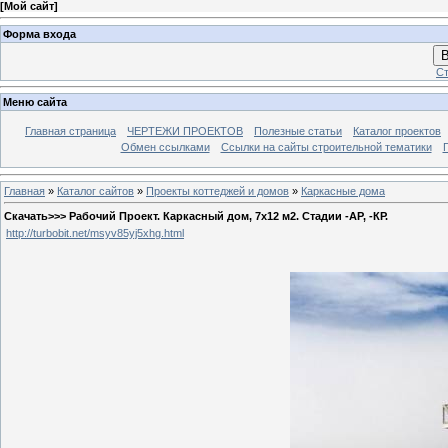
[
Мой сайт
]
Форма входа
В
Ст
Меню сайта
Главная страница
ЧЕРТЕЖИ ПРОЕКТОВ
Полезные статьи
Каталог проектов
Обмен ссылками
Ссылки на сайты строительной тематики
Главная
»
Каталог сайтов
»
Проекты коттеджей и домов
»
Каркасные дома
Скачать>>> Рабочий Проект. Каркасный дом, 7х12 м2. Стадии -АР, -КР.
http://turbobit.net/msyv85yj5xhg.html