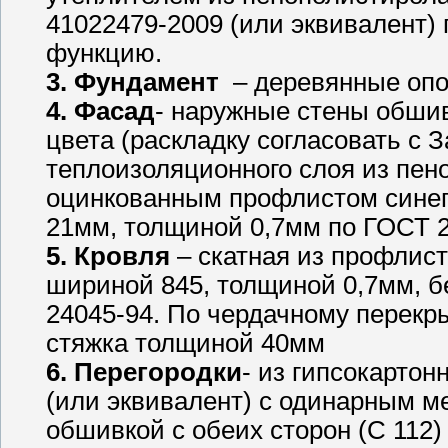
41022479-2009 (или эквивалент)
функцию.
3. Фундамент
– деревянные опо
4. Фасад
- наружные стены обши
цвета (раскладку согласовать с З
теплоизоляционного слоя из пен
оцинкованным профлистом синего
21мм, толщиной 0,7мм по ГОСТ 2
5. Кровля
– скатная из профлис
шириной 845, толщиной 0,7мм, б
24045-94. По чердачному перекр
стяжка толщиной 40мм
6. Перегородки
- из гипсокарто
(или эквивалент) с одинарным м
обшивкой с обеих сторон (С 112)