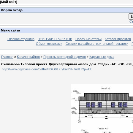
[
Мой сайт
]
Форма входа
В
Ст
Меню сайта
Главная страница
ЧЕРТЕЖИ ПРОЕКТОВ
Полезные статьи
Каталог проектов
Обмен ссылками
Ссылки на сайты строительной тематики
Главная
»
Каталог сайтов
»
Проекты коттеджей и домов
»
Каркасные дома
Скачать>>> Типовой проект. Двухквартирный жилой дом. Стадии -АС, -ОВ, -ВК, 
http://www.gigabase.com/getfile/HXO91X.ykaHYP7ud1It2pwBB