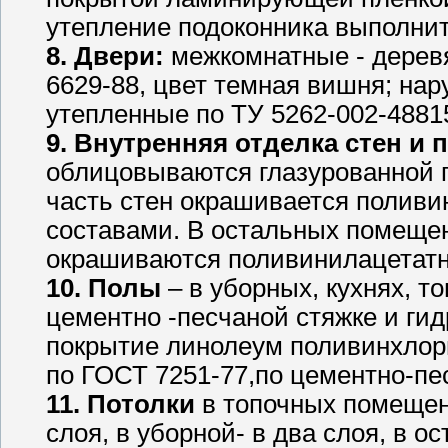
утепление подоконника выполни
8. Двери:
межкомнатные - дерев
6629-88, цвет темная вишня; на
утепленные по ТУ 5262-002-4881
9. Внутренняя отделка стен и 
облицовываются глазурованной п
часть стен окрашивается полив
составами. В остальных помещен
окрашиваются поливинилацетат
10. Полы
– в уборных, кухнях, т
цементно -песчаной стяжке и ги
покрытие линолеум поливинхлор
по ГОСТ 7251-77,по цементно-пе
11. Потолки
в топочных помещен
слоя, в уборной- в два слоя, в 