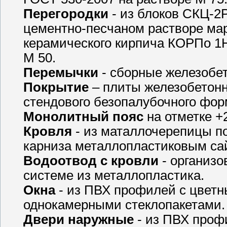
Перегородки
- из блоков СКЦ-2
цементно-песчаном растворе марк
керамического кирпича КОРПо 1Н
М 50.
Перемычки
- сборные железобет
Покрытие
– плиты железобетон
стендового безопалубочного фо
Монолитный пояс
на отметке +2
Кровля
- из маталлочерепицы п
карниза металлопластиковым са
Водоотвод с кровли
- организо
системе из металлопластика.
Окна
- из ПВХ профилей с цветн
однокамерными стеклопакетами.
Двери наружные
- из ПВХ проф