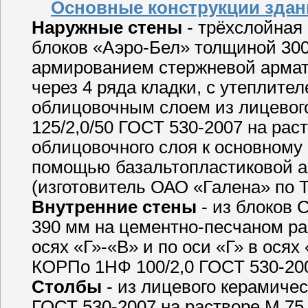
Основные конструкции здани
Наружные стены
- трёхслойная
блоков «Аэро-Бел» толщиной 300
армированием стержневой армату
через 4 ряда кладки, с утеплите
облицовочным слоем из лицевог
125/2,0/50 ГОСТ 530-2007 на ра
облицовочного слоя к основному
помощью базальтопластиковой а
(изготовитель ОАО «Галена» по Т
Внутренние стены
- из блоков 
390 мм на цементно-песчаном рас
осях «Г»-«В» и по оси «Г» в осях
КОРПо 1НФ 100/2,0 ГОСТ 530-200
Столбы
- из лицевого керамичес
ГОСТ 530-2007 на растворе М 75