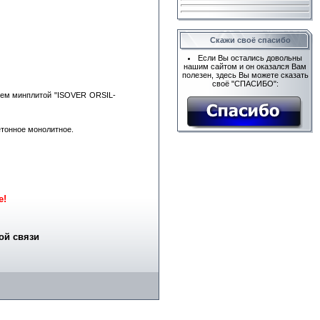
Скажи своё спасибо
Если Вы остались довольны
нашим сайтом и он оказался Вам
полезен, здесь Вы можете сказать
своё "СПАСИБО":
ием минплитой "ISOVER ORSIL-
етонное монолитное.
е!
ой связи