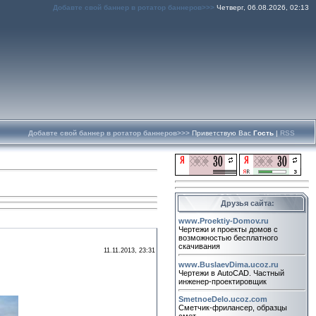
Добавте свой баннер в ротатор баннеров>>>
Четверг, 06.08.2026, 02:13
Добавте свой баннер в ротатор баннеров>>>
Приветствую Вас
Гость
|
RSS
Друзья сайта:
www.Proektiy-Domov.ru
Чертежи и проекты домов с
возможностью бесплатного
скачивания
11.11.2013, 23:31
www.BuslaevDima.ucoz.ru
Чертежи в AutoCAD. Частный
инженер-проектировщик
SmetnoeDelo.ucoz.com
Сметчик-фрилансер, образцы