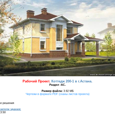
Рабочий Проект.
Коттедж 200-1 в г.Астана.
Раздел -АС.
Размер файла:
3.92 МБ
Чертежи в формате PDF (сканы листов проекта)
ые решения
затели здания:
13.50