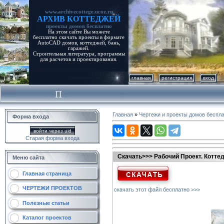
www.archivecottege.ucoz.ru
АРХИВ КОТТЕДЖЕЙ
проекты домов бесплатно
На этом сайте Вы можете
бесплатно скачать проекты в формате
AutoCAD домов, коттеджей, бань,
гаражей.
Строительная литература, программы
для расчетов и проектирования.
главная
регистрация
вход
Главная
»
Чертежи и проекты домов беспл
Форма входа
войти через uid
Старая форма входа
Скачать>>> Рабочий Проект. Коттедж
Меню сайта
Главная страница
ЧЕРТЕЖИ ПРОЕКТОВ
скачать этот файл бесплатно >>>
Полезные статьи
Каталог проектов