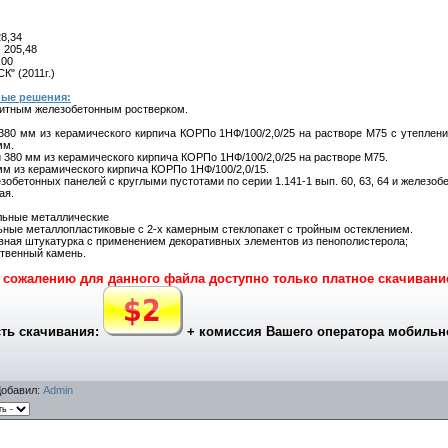
28,34
- 205,48
,00
К" (2011г.)
ные решения:
итным железобетонным ростверком.
380 мм из керамического кирпича КОРПо 1НФ/100/2,0/25 на растворе М75 с утеплен
мм.
 380 мм из керамического кирпича КОРПо 1НФ/100/2,0/25 на растворе М75.
мм из керамического кирпича КОРПо 1НФ/100/2,0/15.
зобетонных панелей с круглыми пустотами по серии 1.141-1 вып. 60, 63, 64 и железоб
ая.
льные металлические
ьные металлопластиковые с 2-х камерным стеклопакет с тройным остеклением.
вная штукатурка с применением декоративных элементов из пенополистерола;
ственный камень.
 сожалению для данного файла доступно только платное скачивани
ть скачивания:
+ комиссия Вашего оператора мобильн
Добавил
:
Admin