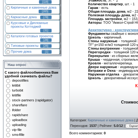
Этажность
, эт. - 2
[116]
Количество квартир
, шт. - 1
Кирпичные и каменные дома
Гараж
- есть
Общая площадь дома
, м2 - 2
[265]
Полезная площадь дома
, м2 
Каркасные дома
[78]
Площадь застройки
, м2 – 153
Авторы
: ТОО "Акмол-Строй НС
Курсовые и Дипломные
проекты Коттеджей
Архитектурно - конструктив
[31]
Фундаменты
свайные с монол
Каталоги готовых проектов
Цоколь
- кирпичный.
[26]
Стены наружные
- толщиной 
TF" р=150 кг/м3 толщиной 120 
Типовые проекты
[26]
Стены внутренние
- толщиной
Прочие дома
Перегородки
- толщиной 120 
[1]
Перекрытия
- из сборных желе
Крыша
- чердачная, стропильн
Кровля
- металлочерепица.
Наш опрос
Двери наружные
- индивидуа
Витражи и Окна
- индивидуал
С какого файлообменника Вам
Наружная отделка
- декорати
удобней скачивать файлы?
Цоколь
- декоративный исску
depositfiles
К
letitbit
turbobit
letitfile
stock-partners (rapidgator)
Стоимос
shareflare
ifolder
rapidshare
uploadbox
Категория
:
Кирпичные и каменные дома
|
uploading
Переходов
:
1537
|
Рейтинг
:
5.0
/
12
|
vip-file
Всего комментариев
:
0
sms4file