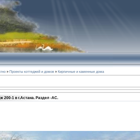
атно
»
Проекты коттеджей и домов
»
Кирпичные и каменные дома
 200-1 в г.Астана. Раздел -АС.