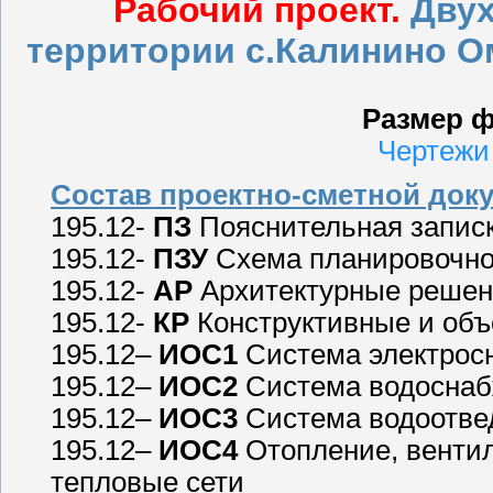
Рабочий проект.
Двух
территории с.Калинино О
Размер ф
Чертежи
Состав проектно-сметной док
195.12-
ПЗ
Пояснительная запис
195.12-
ПЗУ
Схема планировочной
195.12-
АР
Архитектурные реше
195.12-
КР
Конструктивные и об
195.12–
ИОС1
Система электрос
195.12–
ИОС2
Система водосна
195.12–
ИОС3
Система водоотве
195.12–
ИОС4
Отопление, вентил
тепловые сети