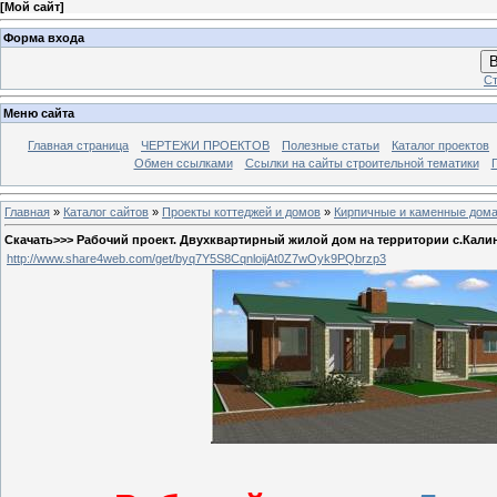
[
Мой сайт
]
Форма входа
В
Ст
Меню сайта
Главная страница
ЧЕРТЕЖИ ПРОЕКТОВ
Полезные статьи
Каталог проектов
Обмен ссылками
Ссылки на сайты строительной тематики
Главная
»
Каталог сайтов
»
Проекты коттеджей и домов
»
Кирпичные и каменные дом
Скачать>>> Рабочий проект. Двухквартирный жилой дом на территории с.Кали
http://www.share4web.com/get/byq7Y5S8CqnloijAt0Z7wOyk9PQbrzp3