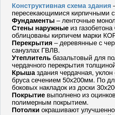
Конструктивная схема здания
–
пересекающимися кирпичными с
Фундаменты
– ленточные монол
Стены наружные
из газобетона 
облицованы кирпичем марки КОР
Перекрытия
– деревянные с че
санузлах ГВЛВ.
Утеплитель
базальтовый для по
чердачного перекрытия толщино
Крыша
здания чердачная, уклон
бруса сечением 50х200мм. По дл
боковых накладок из доски 30х20
Покрытие
выполнено из оцинко
полимерным покрытием.
Потолки
окрашивают улучшенной