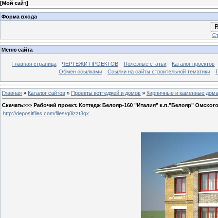
[
Мой сайт
]
Форма входа
В
Ст
Меню сайта
Главная страница
ЧЕРТЕЖИ ПРОЕКТОВ
Полезные статьи
Каталог проектов
Обмен ссылками
Ссылки на сайты строительной тематики
Главная
»
Каталог сайтов
»
Проекты коттеджей и домов
»
Кирпичные и каменные дом
Скачать>>> Рабочий проект. Коттедж Белояр-160 "Италия" к.п."Белояр" Омского 
http://depositfiles.com/files/q8izzt3qx