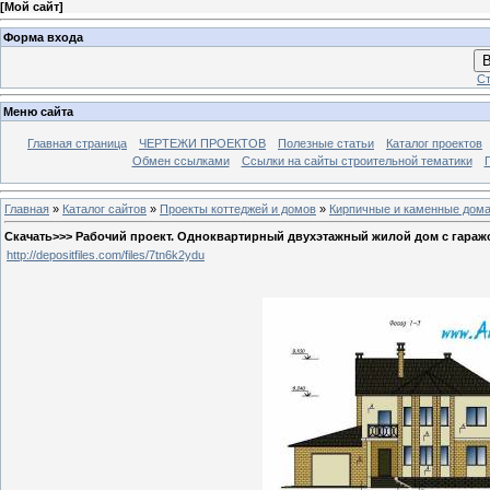
[
Мой сайт
]
Форма входа
В
Ст
Меню сайта
Главная страница
ЧЕРТЕЖИ ПРОЕКТОВ
Полезные статьи
Каталог проектов
Обмен ссылками
Ссылки на сайты строительной тематики
Главная
»
Каталог сайтов
»
Проекты коттеджей и домов
»
Кирпичные и каменные дом
Скачать>>> Рабочий проект. Одноквартирный двухэтажный жилой дом с гаражом 
http://depositfiles.com/files/7tn6k2ydu