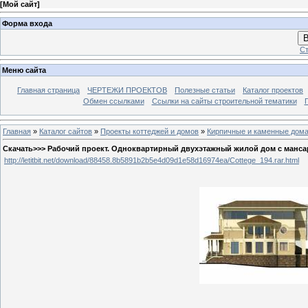
[
Мой сайт
]
Форма входа
В
Ст
Меню сайта
Главная страница
ЧЕРТЕЖИ ПРОЕКТОВ
Полезные статьи
Каталог проектов
Обмен ссылками
Ссылки на сайты строительной тематики
Главная
»
Каталог сайтов
»
Проекты коттеджей и домов
»
Кирпичные и каменные дом
Скачать>>> Рабочий проект. Одноквартирный двухэтажный жилой дом с мансар
http://letitbit.net/download/88458.8b5891b2b5e4d09d1e58d16974ea/Cottege_194.rar.html