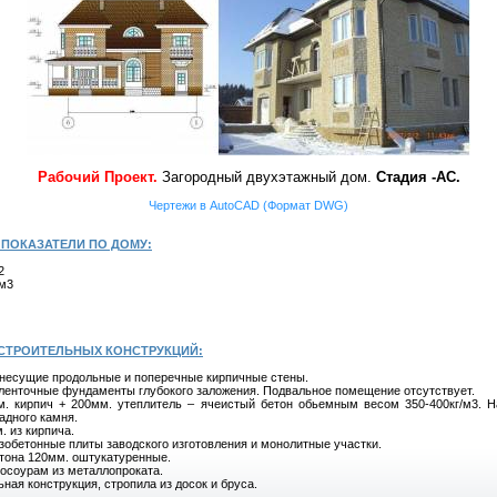
Рабочий Проект.
Загородный двухэтажный дом.
Стадия -АС.
Чертежи в AutoCAD (Формат DWG)
ПОКАЗАТЕЛИ ПО ДОМУ:
2
 м3
 СТРОИТЕЛЬНЫХ КОНСТРУКЦИЙ:
несущие продольные и поперечные кирпичные стены.
ленточные фундаменты глубокого заложения. Подвальное помещение отсутствует.
. кирпич + 200мм. утеплитель – ячеистый бетон обьемным весом 350-400кг/м3. Н
адного камня.
. из кирпича.
обетонные плиты заводского изготовления и монолитные участки.
етона 120мм. оштукатуренные.
осоурам из металлопроката.
ная конструкция, стропила из досок и бруса.