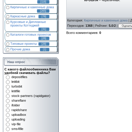
[116]
Кирпичные и каменные дома
[265]
Каркасные дома
[78]
Категория
:
Кирпичные и каменные дома
|
Курсовые и Дипломные
проекты Коттеджей
Переходов
:
1368
|
Рейтинг
:
5.0
/
2
|
[31]
Всего комментариев
:
0
Каталоги готовых проектов
[26]
Типовые проекты
[26]
Прочие дома
[1]
Наш опрос
С какого файлообменника Вам
удобней скачивать файлы?
depositfiles
letitbit
turbobit
letitfile
stock-partners (rapidgator)
shareflare
ifolder
rapidshare
uploadbox
uploading
vip-file
sms4file