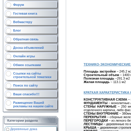
Форум
Гостевая книга
Вебмастеру
Блог
Обратная связь
Доска объявлений
Онлайн игры
ТЕХНИКО-ЭКОНОМИЧЕСКИЕ 
Обмен ссылками
Площадь застройки
– 245.2 м
Ссылки на сайты
Строительный объем
– 1400
строительной тематики
Полезная площадь
–291.3 м2
Жилая площадь
– 113.1 м2
Поиск по сайту
КРАТКАЯ ХАРАКТЕРИСТИКА
Ваше спасибо!!!
КОНСТРУКТИВНАЯ СХЕМА
– 
Размещение Вашей
ФУНДАМЕНТЫ
– монолитные 
рекламы на нашем сайте
СТЕНЫ НАРУЖНЫЕ
– 250 мм
отделочного кирпича, либо фас
СТЕНЫ ВНУТРЕННИЕ
– 380мм
ПЕРЕКРЫТИЯ
– сборные желез
ПЕРЕГОРОДКИ
– из легкого б
Категории раздела
ЛЕСТНИЦЫ
– деревянные по к
КРЫША
– деревянная стропиль
Деревянные дома
КРОВЛЯ
– черепичная.