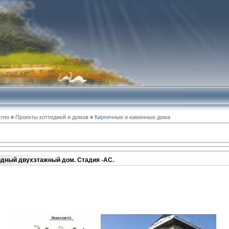
атно
»
Проекты коттеджей и домов
»
Кирпичные и каменные дома
одный двухэтажный дом. Стадия -АС.