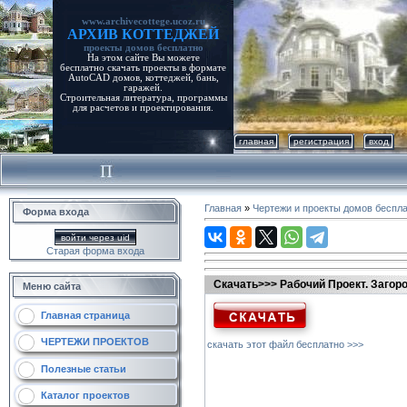
www.archivecottege.ucoz.ru
АРХИВ КОТТЕДЖЕЙ
проекты домов бесплатно
На этом сайте Вы можете
бесплатно скачать проекты в формате
AutoCAD домов, коттеджей, бань,
гаражей.
Строительная литература, программы
для расчетов и проектирования.
главная
регистрация
вход
Главная
»
Чертежи и проекты домов беспл
Форма входа
войти через uid
Старая форма входа
Скачать>>> Рабочий Проект. Загор
Меню сайта
Главная страница
ЧЕРТЕЖИ ПРОЕКТОВ
скачать этот файл бесплатно >>>
Полезные статьи
Каталог проектов