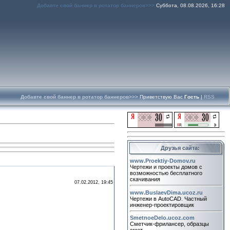
Добавте свой баннер в ротатор баннеров>>>
Суббота, 08.08.2026, 16:28
Добавте свой баннер в ротатор баннеров>>>
Приветствую Вас
Гость
|
RSS
Друзья сайта:
www.Proektiy-Domov.ru
Чертежи и проекты домов с
возможностью бесплатного
скачивания
07.02.2012, 19:45
www.BuslaevDima.ucoz.ru
Чертежи в AutoCAD. Частный
инженер-проектировщик
SmetnoeDelo.ucoz.com
Сметчик-фрилансер, образцы