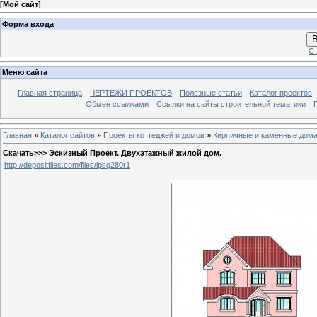
[
Мой сайт
]
Форма входа
В
Ст
Меню сайта
Главная страница
ЧЕРТЕЖИ ПРОЕКТОВ
Полезные статьи
Каталог проектов
Обмен ссылками
Ссылки на сайты строительной тематики
Главная
»
Каталог сайтов
»
Проекты коттеджей и домов
»
Кирпичные и каменные дом
Скачать>>> Эскизный Проект. Двухэтажный жилой дом.
http://depositfiles.com/files/lpsq280r1