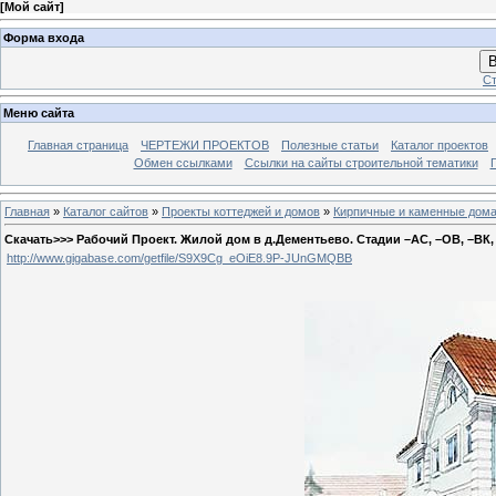
[
Мой сайт
]
Форма входа
В
Ст
Меню сайта
Главная страница
ЧЕРТЕЖИ ПРОЕКТОВ
Полезные статьи
Каталог проектов
Обмен ссылками
Ссылки на сайты строительной тематики
Главная
»
Каталог сайтов
»
Проекты коттеджей и домов
»
Кирпичные и каменные дом
Скачать>>> Рабочий Проект. Жилой дом в д.Дементьево. Стадии –АС, –ОВ, –ВК,
http://www.gigabase.com/getfile/S9X9Cg_eOiE8.9P-JUnGMQBB