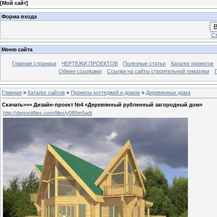
[
Мой сайт
]
Форма входа
В
Ст
Меню сайта
Главная страница
ЧЕРТЕЖИ ПРОЕКТОВ
Полезные статьи
Каталог проектов
Обмен ссылками
Ссылки на сайты строительной тематики
Главная
»
Каталог сайтов
»
Проекты коттеджей и домов
»
Деревянные дома
Скачать>>> Дизайн-проект №4 «Деревянный рубленный загородный дом»
http://depositfiles.com/files/y085m5adt