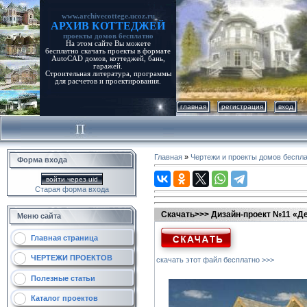
www.archivecottege.ucoz.ru
АРХИВ КОТТЕДЖЕЙ
проекты домов бесплатно
На этом сайте Вы можете
бесплатно скачать проекты в формате
AutoCAD домов, коттеджей, бань,
гаражей.
Строительная литература, программы
для расчетов и проектирования.
главная
регистрация
вход
Главная
»
Чертежи и проекты домов беспл
Форма входа
войти через uid
Старая форма входа
Скачать>>> Дизайн-проект №11 «Д
Меню сайта
Главная страница
ЧЕРТЕЖИ ПРОЕКТОВ
скачать этот файл бесплатно >>>
Полезные статьи
Каталог проектов