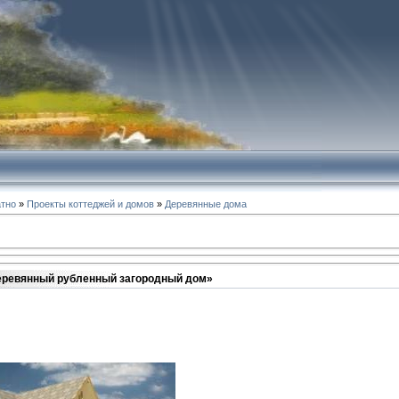
атно
»
Проекты коттеджей и домов
»
Деревянные дома
еревянный рубленный загородный дом»