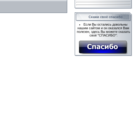
Скажи своё спасибо
Если Вы остались довольны
нашим сайтом и он оказался Вам
полезен, здесь Вы можете сказать
своё "СПАСИБО":