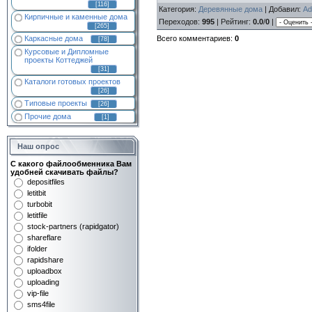
[116]
Категория
:
Деревянные дома
|
Добавил
:
Ad
Кирпичные и каменные дома
Переходов
:
995
|
Рейтинг
:
0.0
/
0
|
[265]
Всего комментариев
:
0
Каркасные дома
[78]
Курсовые и Дипломные
проекты Коттеджей
[31]
Каталоги готовых проектов
[26]
Типовые проекты
[26]
Прочие дома
[1]
Наш опрос
С какого файлообменника Вам
удобней скачивать файлы?
depositfiles
letitbit
turbobit
letitfile
stock-partners (rapidgator)
shareflare
ifolder
rapidshare
uploadbox
uploading
vip-file
sms4file