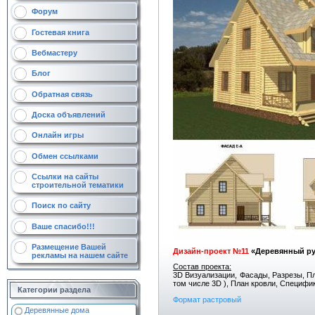
Форум
Гостевая книга
Вебмастеру
Блог
Обратная связь
Доска объявлений
Онлайн игры
Обмен ссылками
Ссылки на сайты
строительной тематики
Поиск по сайту
Ваше спасибо!!!
Размещение Вашей
Дизайн-проект №11
«Деревянный р
рекламы на нашем сайте
Со
став проекта:
3D Визуализации, Фасады, Разрезы, Пл
том числе 3D ), План кровли, Специфи
Категории раздела
Формат растровый
Деревянные дома