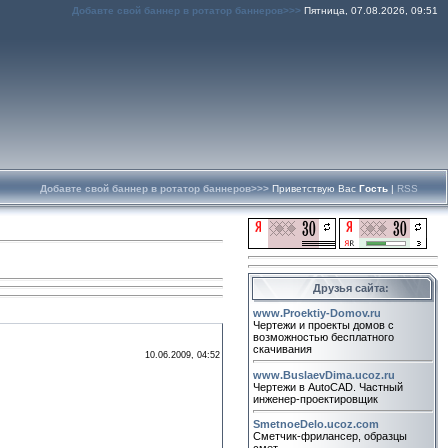
Добавте свой баннер в ротатор баннеров>>>
Пятница, 07.08.2026, 09:51
Добавте свой баннер в ротатор баннеров>>>
Приветствую Вас
Гость
|
RSS
Друзья сайта:
www.Proektiy-Domov.ru
Чертежи и проекты домов с
возможностью бесплатного
скачивания
10.06.2009, 04:52
www.BuslaevDima.ucoz.ru
Чертежи в AutoCAD. Частный
инженер-проектировщик
SmetnoeDelo.ucoz.com
Сметчик-фрилансер, образцы