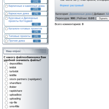
[116]
Формат растровый
Кирпичные и каменные дома
[265]
Каркасные дома
Категория
:
Деревянные дома
|
Добавил
:
Ad
[78]
Курсовые и Дипломные
Переходов
:
900
|
Рейтинг
:
0.0
/
0
|
проекты Коттеджей
Всего комментариев
:
0
[31]
Каталоги готовых проектов
[26]
Типовые проекты
[26]
Прочие дома
[1]
Наш опрос
С какого файлообменника Вам
удобней скачивать файлы?
depositfiles
letitbit
turbobit
letitfile
stock-partners (rapidgator)
shareflare
ifolder
rapidshare
uploadbox
uploading
vip-file
sms4file