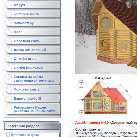
Форум
Гостевая книга
Вебмастеру
Блог
Обратная связь
Доска объявлений
Онлайн игры
Обмен ссылками
Ссылки на сайты
строительной тематики
Поиск по сайту
Ваше спасибо!!!
Размещение Вашей
рекламы на нашем сайте
Дизайн-проект №19
«Деревянный р
Категории раздела
Со
став проекта:
3D Визуализации, Фасады, Разрезы, Пл
Деревянные дома
том числе 3D ), План кровли, Специфи