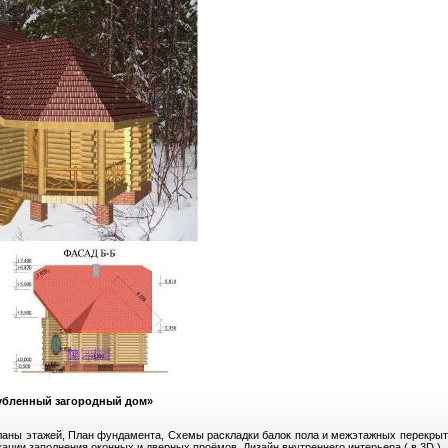
убленный загородный дом»
аны этажей, План фундамента, Схемы раскладки балок пола и межэтажных перекрытий
кации заполнения оконных и дверных проёмов, Дизайн внутреннего интерьера ( в 3D ).