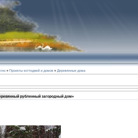
атно
»
Проекты коттеджей и домов
»
Деревянные дома
еревянный рубленный загородный дом»