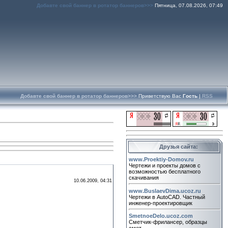
Добавте свой баннер в ротатор баннеров>>>
Пятница, 07.08.2026, 07:49
Добавте свой баннер в ротатор баннеров>>>
Приветствую Вас
Гость
|
RSS
Друзья сайта:
www.Proektiy-Domov.ru
Чертежи и проекты домов с
возможностью бесплатного
скачивания
10.06.2009, 04:31
www.BuslaevDima.ucoz.ru
Чертежи в AutoCAD. Частный
инженер-проектировщик
SmetnoeDelo.ucoz.com
Сметчик-фрилансер, образцы