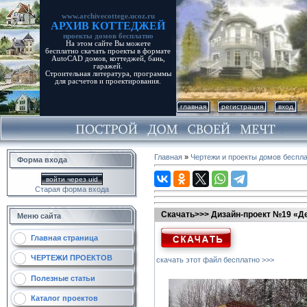
www.archivecottege.ucoz.ru
АРХИВ КОТТЕДЖЕЙ
проекты домов бесплатно
На этом сайте Вы можете
бесплатно скачать проекты в формате
AutoCAD домов, коттеджей, бань,
гаражей.
Строительная литература, программы
для расчетов и проектирования.
главная
регистрация
вход
Главная
»
Чертежи и проекты домов беспл
Форма входа
войти через uid
Старая форма входа
Скачать>>> Дизайн-проект №19 «Д
Меню сайта
Главная страница
ЧЕРТЕЖИ ПРОЕКТОВ
скачать этот файл бесплатно >>>
Полезные статьи
Каталог проектов