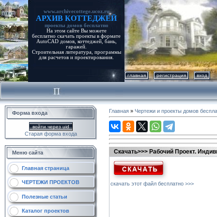
www.archivecottege.ucoz.ru
АРХИВ КОТТЕДЖЕЙ
проекты домов бесплатно
На этом сайте Вы можете
бесплатно скачать проекты в формате
AutoCAD домов, коттеджей, бань,
гаражей.
Строительная литература, программы
для расчетов и проектирования.
главная
регистрация
вход
Главная
»
Чертежи и проекты домов беспл
Форма входа
войти через uid
Старая форма входа
Скачать>>> Рабочий Проект. Индив
Меню сайта
Главная страница
ЧЕРТЕЖИ ПРОЕКТОВ
скачать этот файл бесплатно >>>
Полезные статьи
Каталог проектов