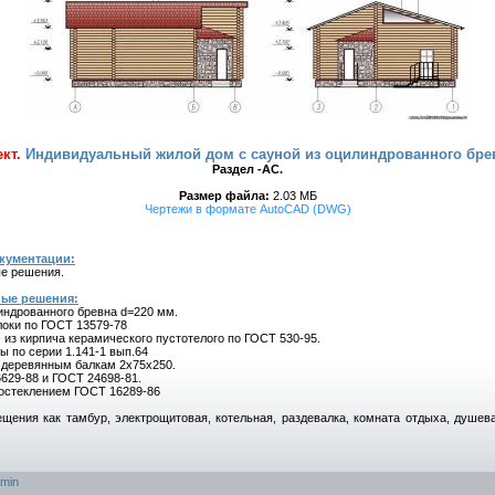
кт.
Индивидуальный жилой дом с сауной из оцилиндрованного бре
Раздел -АС.
Размер файла:
2.03 МБ
Чертежи в формате AutoCAD (DWG)
кументации:
е решения.
ные решения:
индрованного бревна d=220 мм.
оки по ГОСТ 13579-78
 из кирпича керамического пустотелого по ГОСТ 530-95.
ты по серии 1.141-1 вып.64
 деревянным балкам 2х75х250.
629-88 и ГОСТ 24698-81.
остеклением ГОСТ 16289-86
ия как тамбур, электрощитовая, котельная, раздевалка, комната отдыха, душева
min