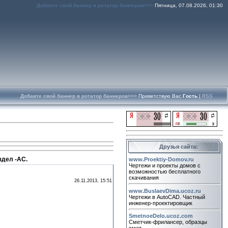
Добавте свой баннер в ротатор баннеров>>>
Пятница, 07.08.2026, 01:30
Добавте свой баннер в ротатор баннеров>>>
Приветствую Вас
Гость
|
RSS
Друзья сайта:
здел -АС.
www.Proektiy-Domov.ru
Чертежи и проекты домов с
возможностью бесплатного
скачивания
26.11.2013, 15:51
www.BuslaevDima.ucoz.ru
Чертежи в AutoCAD. Частный
инженер-проектировщик
SmetnoeDelo.ucoz.com
Сметчик-фрилансер, образцы