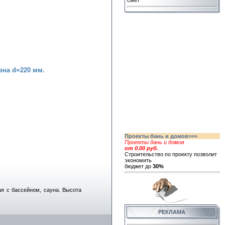
смет
вна d=220 мм.
Проекты бань и домов>>>
Проекты бань и домов
от 0.00 руб.
Строительство по проекту позволит
экономить
бюджет до
30%
я с бассейном, сауна. Высота
РЕКЛАМА