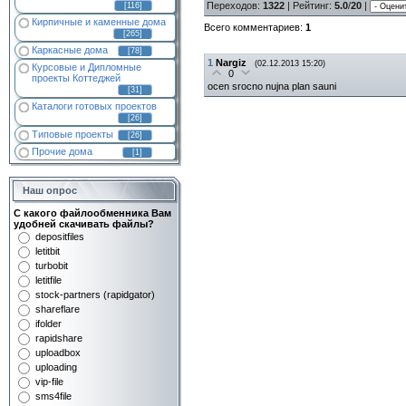
Переходов
:
1322
|
Рейтинг
:
5.0
/
20
|
[116]
Кирпичные и каменные дома
Всего комментариев
:
1
[265]
Каркасные дома
[78]
1
Nargiz
(02.12.2013 15:20)
Курсовые и Дипломные
0
проекты Коттеджей
ocen srocno nujna plan sauni
[31]
Каталоги готовых проектов
[26]
Типовые проекты
[26]
Прочие дома
[1]
Наш опрос
С какого файлообменника Вам
удобней скачивать файлы?
depositfiles
letitbit
turbobit
letitfile
stock-partners (rapidgator)
shareflare
ifolder
rapidshare
uploadbox
uploading
vip-file
sms4file