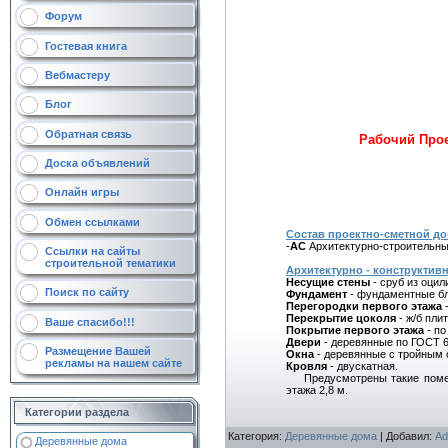
Форум
Гостевая книга
Вебмастеру
Блог
Обратная связь
Рабочий Прое
Доска объявлений
Онлайн игры
Обмен ссылками
Состав проектно-сметной до
-
АС
Архитектурно-строительны
Ссылки на сайты
строительной тематики
Архитектурно - конструктив
Несущие стены
- сруб из оцил
Поиск по сайту
Фундамент
- фундаментные бл
Перегородки первого этажа
-
Перекрытие цоколя
- ж/б пли
Ваше спасибо!!!
Покрытие первого этажа
- по
Двери
- деревянные по ГОСТ 6
Размещение Вашей
Окна
- деревянные с тройным 
рекламы на нашем сайте
Кровля
- двускатная.
Предусмотрены такие помещен
этажа 2,8 м.
Категории раздела
Категория
:
Деревянные дома
|
Добавил
:
Ad
Деревянные дома