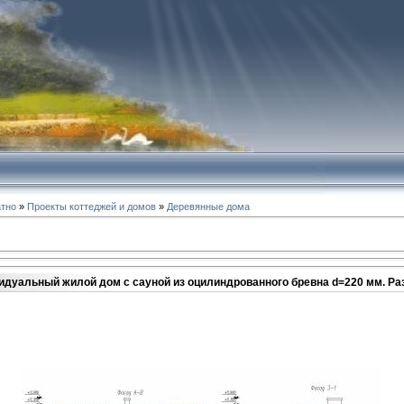
атно
»
Проекты коттеджей и домов
»
Деревянные дома
идуальный жилой дом с сауной из оцилиндрованного бревна d=220 мм. Ра