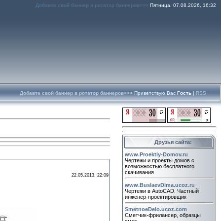
Добавте свой баннер в ротатор баннеров>>>
Пятница, 07.08.2026, 16:32
Добавте свой баннер в ротатор баннеров>>>
Приветствую Вас
Гость
|
RSS
Друзья сайта:
www.Proektiy-Domov.ru
Чертежи и проекты домов с
возможностью бесплатного
скачивания
22.05.2013, 22:09
www.BuslaevDima.ucoz.ru
Чертежи в AutoCAD. Частный
инженер-проектировщик
SmetnoeDelo.ucoz.com
Сметчик-фрилансер, образцы