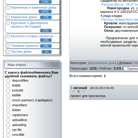
сайдингом по металлич
[116]
Расход бруса - 26.07 м
Кирпичные и каменные дома
Перегородки
из с
кирпича К-0 100/15/ГО
[265]
4 ряда кладки.
Каркасные дома
[78]
Расход силикатного кир
Курсовые и Дипломные
Кровля:
мансардная
проекты Коттеджей
Покрытие:
из мягко
Окна:
двухкамерные 
[31]
Каталоги готовых проектов
Предназначен для пост
[26]
необходимые разделы 
мягкой кровельной чер
Типовые проекты
[26]
Прочие дома
[1]
Категория
:
Деревянные дома
|
Добавил
:
Ad
Наш опрос
Переходов
:
1635
|
Рейтинг
:
5.0
/
9
|
С какого файлообменника Вам
Всего комментариев
:
1
удобней скачивать файлы?
depositfiles
letitbit
1
евгений
(08.06.2013 09:45)
turbobit
0
letitfile
проект для просмотра
stock-partners (rapidgator)
shareflare
ifolder
rapidshare
uploadbox
uploading
vip-file
sms4file