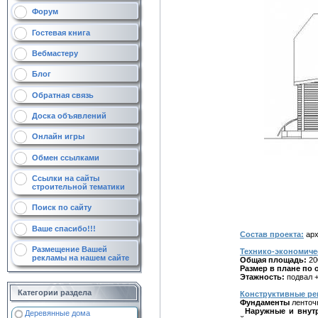
Форум
Гостевая книга
Вебмастеру
Блог
Обратная связь
Доска объявлений
Онлайн игры
Обмен ссылками
Ссылки на сайты
строительной тематики
Поиск по сайту
Ваше спасибо!!!
Состав проекта:
арх
Размещение Вашей
Технико-экономиче
рекламы на нашем сайте
Общая площадь:
20
Размер в плане по 
Этажность:
подвал +
Категории раздела
Конструктивные ре
Фундаменты
ленточн
Наружные и внутр
Деревянные дома