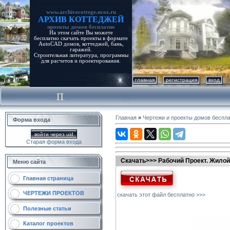
www.archivecottege.ucoz.ru
АРХИВ КОТТЕДЖЕЙ
проекты домов бесплатно
На этом сайте Вы можете
бесплатно скачать проекты в формате
AutoCAD домов, коттеджей, бань,
гаражей.
Строительная литература, программы
для расчетов и проектирования.
главная
регистрация
вход
Главная
»
Чертежи и проекты домов беспл
Форма входа
войти через uid
Старая форма входа
Скачать>>> Рабочий Проект. Жилой 
Меню сайта
Главная страница
ЧЕРТЕЖИ ПРОЕКТОВ
скачать этот файл бесплатно >>>
Полезные статьи
Каталог проектов