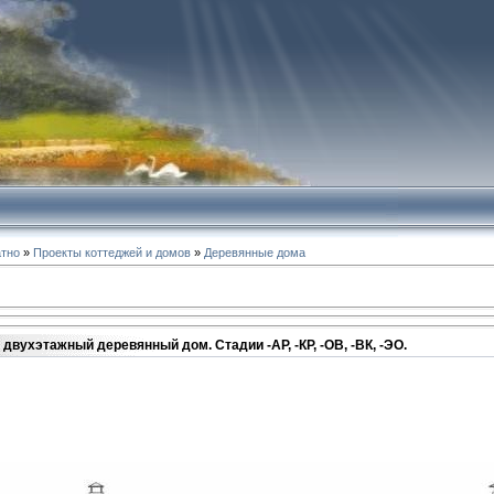
атно
»
Проекты коттеджей и домов
»
Деревянные дома
двухэтажный деревянный дом. Стадии -АР, -КР, -ОВ, -ВК, -ЭО.