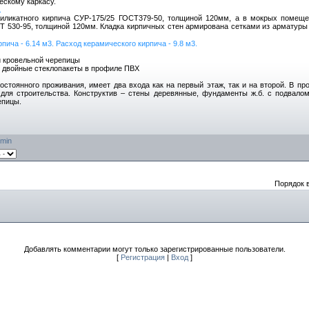
ескому каркасу.
.
иликатного кирпича СУР-175/25 ГОСТ379-50, толщиной 120мм, а в мокрых помеще
СТ 530-95, толщиной 120мм. Кладка кирпичных стен армирована сетками из арматуры
пича - 6.14 м3. Расход керамического кирпича - 9.8 м3.
й кровельной черепицы
двойные стеклопакеты в профиле ПВХ
оянного проживания, имеет два входа как на первый этаж, так и на второй. В пр
для строительства. Конструктив – стены деревянные, фундаменты ж.б. с подвалом
епицы.
min
Порядок 
Добавлять комментарии могут только зарегистрированные пользователи.
[
Регистрация
|
Вход
]