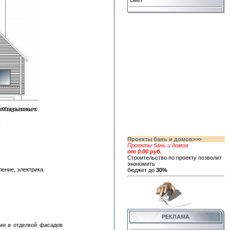
смет
.
Проекты бань и домов>>>
Проекты бань и домов
от 0.00 руб.
Строительство по проекту позволит
экономить
ение, электрика.
бюджет до
30%
РЕКЛАМА
ми и отделкой фасадов