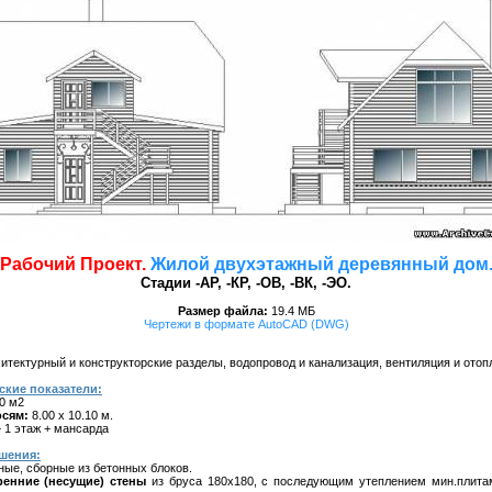
Рабочий Проект.
Жилой двухэтажный деревянный дом
Стадии -АР, -КР, -ОВ, -ВК, -ЭО.
Размер файла:
19.4 МБ
Чертежи в формате AutoCAD (DWG)
итектурный и конструкторские разделы, водопровод и канализация, вентиляция и отопл
ские показатели:
0 м2
осям:
8.00 х 10.10 м.
 1 этаж + мансарда
шения:
ые, сборные из бетонных блоков.
енние (несущие) стены
из бруса 180х180, с последующим утеплением мин.плита