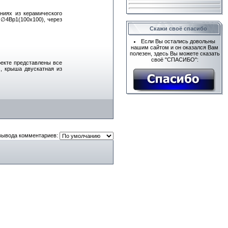
ниях из керамического
 ∅4Вр1(100х100), через
Скажи своё спасибо
Если Вы остались довольны
нашим сайтом и он оказался Вам
полезен, здесь Вы можете сказать
своё "СПАСИБО":
оекте представлены все
, крыша двускатная из
вывода комментариев: