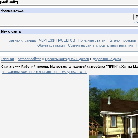
[
Мой сайт
]
Форма входа
В
Ст
Меню сайта
Главная страница
ЧЕРТЕЖИ ПРОЕКТОВ
Полезные статьи
Каталог проектов
Обмен ссылками
Ссылки на сайты строительной тематики
Главная
»
Каталог сайтов
»
Проекты коттеджей и домов
»
Деревянные дома
Скачать>>> Рабочий проект. Малоэтажная застройка посёлка "ЯРКИ" г.Ханты-Ма
http://archive009.ucoz.ru/load/cottege_193_yrki/3-1-0-11