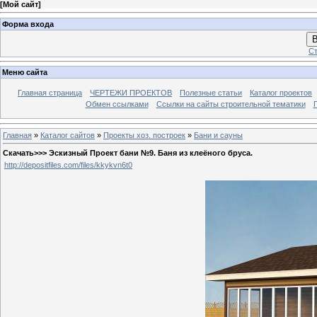
[
Мой сайт
]
Форма входа
В
Ст
Меню сайта
Главная страница
ЧЕРТЕЖИ ПРОЕКТОВ
Полезные статьи
Каталог проектов
Обмен ссылками
Ссылки на сайты строительной тематики
Главная
»
Каталог сайтов
»
Проекты хоз. построек
»
Бани и сауны
Скачать>>> Эскизный Проект бани №9. Баня из клеёного бруса.
http://depositfiles.com/files/kkykvn6t0