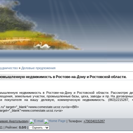
рудничество
»
Деловые предложения
омышленную недвижимость в Ростове-на-Дону и Ростовской области.
ышленную недвижимость в Ростове-на-Дону и Ростовской области. Рассмотрю де
мещения, земельные участки, промышленные базы, цеха, заводы и пр. На договорны
ти покупателя на вашу деловую, коммерческую недвижимость. (863)2215287, 
.ru" target="_blank">www.comestate.ucoz.ru</a><BR>
 target="_blank">www.comestate.ucoz.ru<a>
имир Анатольевич
|
Телефон
:
+79034015287
11 |
Рейтинг
:
0.0
/
0
|