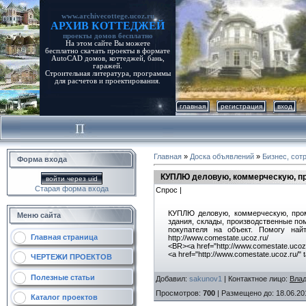
www.archivecottege.ucoz.ru
АРХИВ КОТТЕДЖЕЙ
проекты домов бесплатно
На этом сайте Вы можете
бесплатно скачать проекты в формате
AutoCAD домов, коттеджей, бань,
гаражей.
Строительная литература, программы
для расчетов и проектирования.
главная
регистрация
вход
Главная
»
Доска объявлений
»
Бизнес, сот
Форма входа
КУПЛЮ деловую, коммерческую, пр
войти через uid
Старая форма входа
Спрос |
КУПЛЮ деловую, коммерческую, пром
Меню сайта
здания, склады, производственные по
покупателя на объект. Помогу най
Главная страница
http://www.comestate.ucoz.ru/
<BR><a href="http://www.comestate.ucoz
<a href="http://www.comestate.ucoz.ru/"
ЧЕРТЕЖИ ПРОЕКТОВ
Полезные статьи
Добавил
:
sakunov1
|
Контактное лицо
:
Влад
Просмотров
:
700
|
Размещено до
: 18.06.20
Каталог проектов