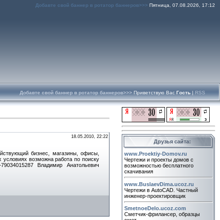
Добавте свой баннер в ротатор баннеров>>>
Пятница, 07.08.2026, 17:12
Добавте свой баннер в ротатор баннеров>>>
Приветствую Вас
Гость
|
RSS
18.05.2010, 22:22
Друзья сайта:
йствующий бизнес, магазины, офисы,
www.Proektiy-Domov.ru
х условиях возможна работа по поиску
Чертежи и проекты домов с
+79034015287 Владимир Анатольевич
возможностью бесплатного
скачивания
www.BuslaevDima.ucoz.ru
Чертежи в AutoCAD. Частный
инженер-проектировщик
SmetnoeDelo.ucoz.com
Сметчик-фрилансер, образцы