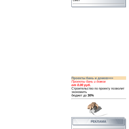
смет
Проекты бань и домов>>>
Проекты бань и домов
от 0.00 руб.
Строительство по проекту позволит
экономить
бюджет до
30%
РЕКЛАМА