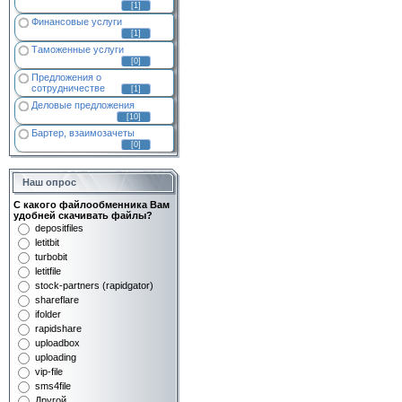
[1]
Финансовые услуги
[1]
Таможенные услуги
[0]
Предложения о
сотрудничестве
[1]
Деловые предложения
[10]
Бартер, взаимозачеты
[0]
Наш опрос
С какого файлообменника Вам
удобней скачивать файлы?
depositfiles
letitbit
turbobit
letitfile
stock-partners (rapidgator)
shareflare
ifolder
rapidshare
uploadbox
uploading
vip-file
sms4file
Другой...