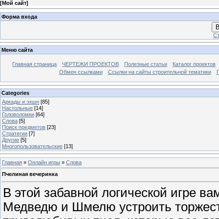
[
Мой сайт
]
Форма входа
В
Ст
Меню сайта
Главная страница
ЧЕРТЕЖИ ПРОЕКТОВ
Полезные статьи
Каталог проектов
Обмен ссылками
Ссылки на сайты строительной тематики
Categories
Аркады и экшн
[85]
Настольные
[14]
Головоломки
[64]
Слова
[5]
Поиск предметов
[23]
Стратегии
[7]
Другие
[5]
Многопользовательские
[13]
Главная
»
Онлайн игры
»
Слова
Пчелиная вечеринка
В этой забавной логической игре в
Медведю и Шмелю устроить торжест