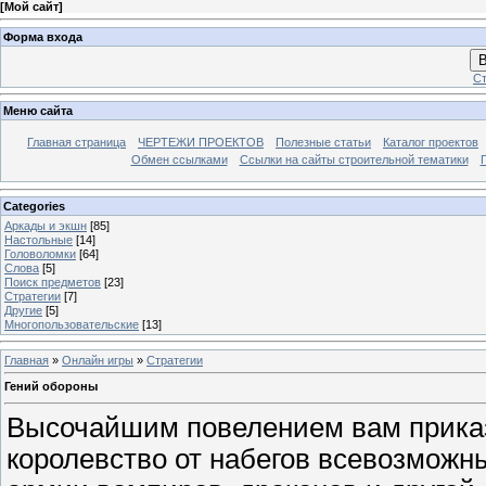
[
Мой сайт
]
Форма входа
В
Ст
Меню сайта
Главная страница
ЧЕРТЕЖИ ПРОЕКТОВ
Полезные статьи
Каталог проектов
Обмен ссылками
Ссылки на сайты строительной тематики
Categories
Аркады и экшн
[85]
Настольные
[14]
Головоломки
[64]
Слова
[5]
Поиск предметов
[23]
Стратегии
[7]
Другие
[5]
Многопользовательские
[13]
Главная
»
Онлайн игры
»
Стратегии
Гений обороны
Высочайшим повелением вам прика
королевство от набегов всевозможн