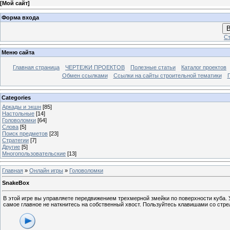
[
Мой сайт
]
Форма входа
В
Ст
Меню сайта
Главная страница
ЧЕРТЕЖИ ПРОЕКТОВ
Полезные статьи
Каталог проектов
Обмен ссылками
Ссылки на сайты строительной тематики
Categories
Аркады и экшн
[85]
Настольные
[14]
Головоломки
[64]
Слова
[5]
Поиск предметов
[23]
Стратегии
[7]
Другие
[5]
Многопользовательские
[13]
Главная
»
Онлайн игры
»
Головоломки
SnakeBox
В этой игре вы управляете передвижением трехмерной змейки по поверхности куба. У
самое главное не наткнитесь на собственный хвост. Пользуйтесь клавишами со стр