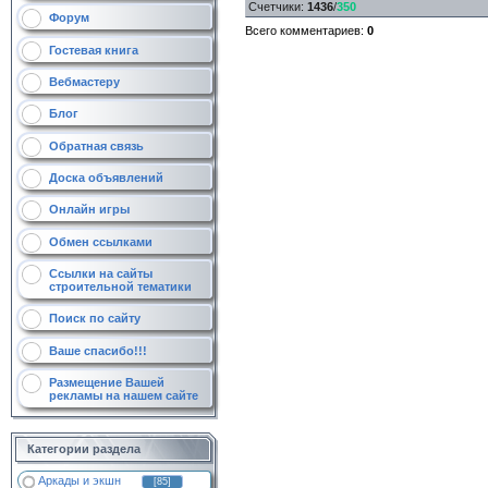
Счетчики
:
1436
/
350
Форум
Всего комментариев
:
0
Гостевая книга
Вебмастеру
Блог
Обратная связь
Доска объявлений
Онлайн игры
Обмен ссылками
Ссылки на сайты
строительной тематики
Поиск по сайту
Ваше спасибо!!!
Размещение Вашей
рекламы на нашем сайте
Категории раздела
Аркады и экшн
[85]