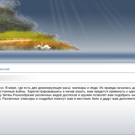
льские
Фэо. В мире, где есть две доминирующие расы: магмары и люди. Их вражда началась 
остоянные войны. Зарегистрировавшись и начав играть, вам придется примкнуть к одн
у битвы.Разнообразие различных видов доспехов и оружия позволят вам подобрать н
. Различные эликсиры и снадобья помогут вам в жестоких боях и дадут вам дополнит