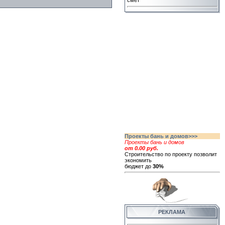
смет
Проекты бань и домов>>>
Проекты бань и домов
от 0.00 руб.
Строительство по проекту позволит
экономить
бюджет до
30%
РЕКЛАМА