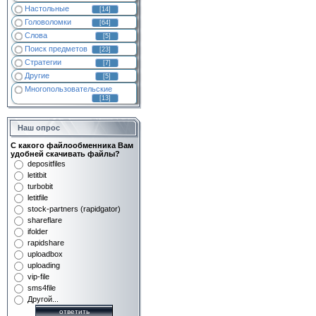
Настольные
[14]
Головоломки
[64]
Слова
[5]
Поиск предметов
[23]
Стратегии
[7]
Другие
[5]
Многопользовательские
[13]
Наш опрос
С какого файлообменника Вам
удобней скачивать файлы?
depositfiles
letitbit
turbobit
letitfile
stock-partners (rapidgator)
shareflare
ifolder
rapidshare
uploadbox
uploading
vip-file
sms4file
Другой...