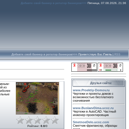
Добавте свой баннер в ротатор баннеров>>>
Пятница, 07.08.2026, 21:36
Добавте свой баннер в ротатор баннеров>>>
Приветствую Вас
Гость
|
RSS
Друзья сайта:
давным-
ой из
www.Proektiy-Domov.ru
аиболее
Чертежи и проекты домов с
ельные
возможностью бесплатного
скачивания
www.BuslaevDima.ucoz.ru
Чертежи в AutoCAD. Частный
инженер-проектировщик
SmetnoeDelo.ucoz.com
Сметчик-фрилансер, образцы
Рейтинг
:
0.0
/
0