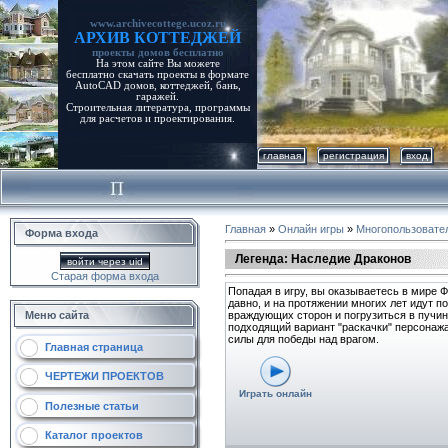
www.archivecottege.ucoz.ru
АРХИВ КОТТЕДЖЕЙ
проекты домов бесплатно
На этом сайте Вы можете
бесплатно скачать проекты в формате
AutoCAD домов, коттеджей, бань,
гаражей.
Строительная литература, программы
для расчетов и проектирования.
главная
регистрация
вход
Главная
»
Онлайн игры
»
Многопользовате
Форма входа
Легенда: Наследие Драконов
войти через uid
Старая форма входа
Попадая в игру, вы оказываетесь в мире 
давно, и на протяжении многих лет идут п
Меню сайта
враждующих сторон и погрузиться в пучин
подходящий вариант "раскачки" персонажа
силы для победы над врагом.
Главная страница
ЧЕРТЕЖИ ПРОЕКТОВ
Играть онлайн
Полезные статьи
Каталог проектов