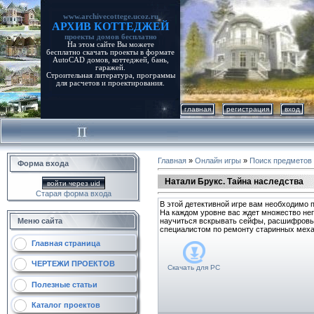
www.archivecottege.ucoz.ru
АРХИВ КОТТЕДЖЕЙ
проекты домов бесплатно
На этом сайте Вы можете
бесплатно скачать проекты в формате
AutoCAD домов, коттеджей, бань,
гаражей.
Строительная литература, программы
для расчетов и проектирования.
главная
регистрация
вход
Главная
»
Онлайн игры
»
Поиск предметов
Форма входа
Натали Брукс. Тайна наследства
войти через uid
Старая форма входа
В этой детективной игре вам необходимо 
На каждом уровне вас ждет множество неп
Меню сайта
научиться вскрывать сейфы, расшифровыва
специалистом по ремонту старинных меха
Главная страница
ЧЕРТЕЖИ ПРОЕКТОВ
Скачать для
PC
Полезные статьи
Каталог проектов