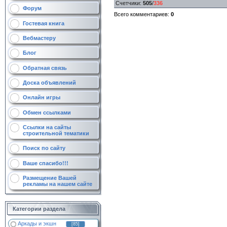
Счетчики
:
505
/
336
Форум
Всего комментариев
:
0
Гостевая книга
Вебмастеру
Блог
Обратная связь
Доска объявлений
Онлайн игры
Обмен ссылками
Ссылки на сайты
строительной тематики
Поиск по сайту
Ваше спасибо!!!
Размещение Вашей
рекламы на нашем сайте
Категории раздела
Аркады и экшн
[85]