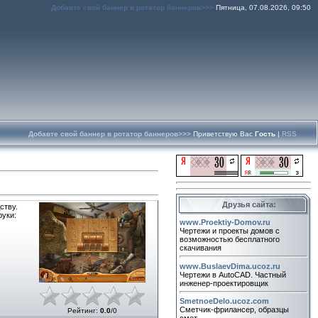
Добавте свой баннер в ротатор баннеров>>>
Пятница, 07.08.2026, 09:50
Добавте свой баннер в ротатор баннеров>>>
Приветствую Вас
Гость
|
RSS
Друзья сайта:
ству.
руки:
www.Proektiy-Domov.ru
Чертежи и проекты домов с
возможностью бесплатного
скачивания
www.BuslaevDima.ucoz.ru
Чертежи в AutoCAD. Частный
инженер-проектировщик
SmetnoeDelo.ucoz.com
Сметчик-фрилансер, образцы
Рейтинг
:
0.0
/
0