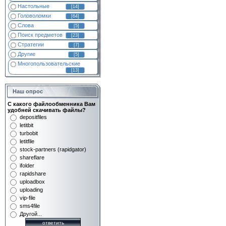
Настольные
[14]
Головоломки
[64]
Слова
[5]
Поиск предметов
[23]
Стратегии
[7]
Другие
[5]
Многопользовательские
[13]
Наш опрос
С какого файлообменника Вам
удобней скачивать файлы?
depositfiles
letitbit
turbobit
letitfile
stock-partners (rapidgator)
shareflare
ifolder
rapidshare
uploadbox
uploading
vip-file
sms4file
Другой...