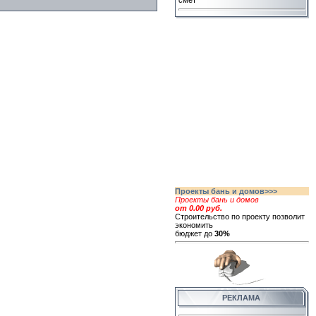
смет
Проекты бань и домов>>>
Проекты бань и домов
от 0.00 руб.
Строительство по проекту позволит
экономить
бюджет до
30%
РЕКЛАМА