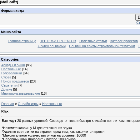
[
Мой сайт
]
Форма входа
В
Ст
Меню сайта
Главная страница
ЧЕРТЕЖИ ПРОЕКТОВ
Полезные статьи
Каталог проектов
Обмен ссылками
Ссылки на сайты строительной тематики
Categories
Аркады и экшн
[85]
Настольные
[14]
Головоломки
[64]
Слова
[5]
Поиск предметов
[23]
Стратегии
[7]
Другие
[5]
Многопользовательские
[13]
Главная
»
Онлайн игры
»
Настольные
Rlax
Вас ждут 20 разных уровней. Сосредоточтесь и быстро кликайте по плиткам, которые
*Нажмите клавишу M для отключения звука
*Удалите все плитки на экране перед тем, как закончится время
*Максимальное количество очков на уровень: 10000
*Неверный клик приводит к потере 1000 очков