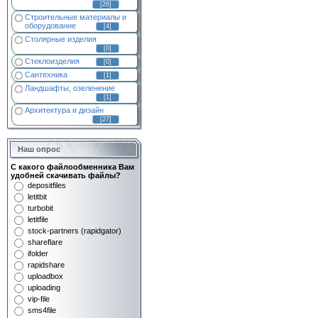
[26]
Строительные материалы и
оборудование
[4]
Столярные изделия
[0]
Стеклоизделия
[0]
Сантехника
[1]
Ландшафты, озеленение
[1]
Архитектура и дизайн
[27]
Наш опрос
С какого файлообменника Вам
удобней скачивать файлы?
depositfiles
letitbit
turbobit
letitfile
stock-partners (rapidgator)
shareflare
ifolder
rapidshare
uploadbox
uploading
vip-file
sms4file