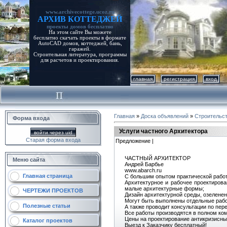
www.archivecottege.ucoz.ru
АРХИВ КОТТЕДЖЕЙ
проекты домов бесплатно
На этом сайте Вы можете
бесплатно скачать проекты в формате
AutoCAD домов, коттеджей, бань,
гаражей.
Строительная литература, программы
для расчетов и проектирования.
главная
регистрация
вход
Главная
»
Доска объявлений
»
Строительс
Форма входа
Услуги частного Архитектора
войти через uid
Старая форма входа
Предложение |
ЧАСТНЫЙ АРХИТЕКТОР
Меню сайта
Андрей Барбье
www.abarch.ru
Главная страница
С большим опытом практической работ
Архитектурное и рабочее проектирова
малые архитектурные формы;
ЧЕРТЕЖИ ПРОЕКТОВ
Дизайн архитектурной среды, озеленен
Могут быть выполнены отдельные рабо
Полезные статьи
А также проводит консультации по пер
Все работы производятся в полном ко
Цены на проектирование антикризисны
Каталог проектов
Выезд к Заказчику бесплатный!