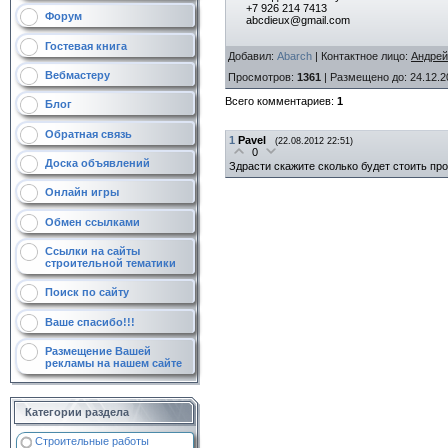
+7 926 214 7413
Форум
abcdieux@gmail.com
Гостевая книга
Добавил
:
Abarch
|
Контактное лицо
:
Андрей
Вебмастеру
Просмотров
:
1361
|
Размещено до
: 24.12.2
Всего комментариев
:
1
Блог
Обратная связь
1
Pavel
(22.08.2012 22:51)
0
Доска объявлений
Здрасти скажите сколько будет стоить про
Онлайн игры
Обмен ссылками
Ссылки на сайты
строительной тематики
Поиск по сайту
Ваше спасибо!!!
Размещение Вашей
рекламы на нашем сайте
Категории раздела
Строительные работы