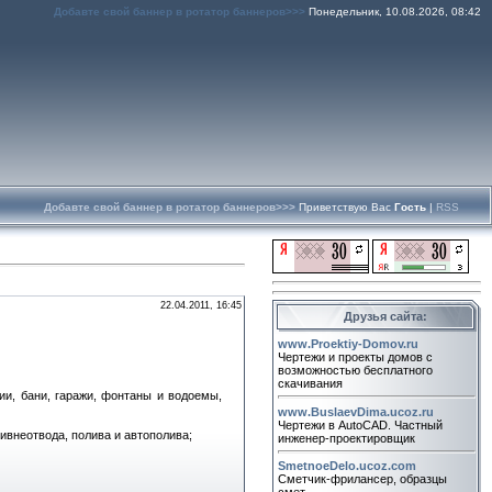
Добавте свой баннер в ротатор баннеров>>>
Понедельник, 10.08.2026, 08:42
Добавте свой баннер в ротатор баннеров>>>
Приветствую Вас
Гость
|
RSS
22.04.2011, 16:45
Друзья сайта:
www.Proektiy-Domov.ru
Чертежи и проекты домов с
возможностью бесплатного
скачивания
ии, бани, гаражи, фонтаны и водоемы,
www.BuslaevDima.ucoz.ru
Чертежи в AutoCAD. Частный
ивнеотвода, полива и автополива;
инженер-проектировщик
SmetnoeDelo.ucoz.com
Сметчик-фрилансер, образцы