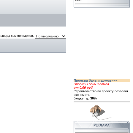
смет
вывода комментариев:
Проекты бань и домов>>>
Проекты бань и домов
от 0.00 руб.
Строительство по проекту позволит
экономить
бюджет до
30%
РЕКЛАМА