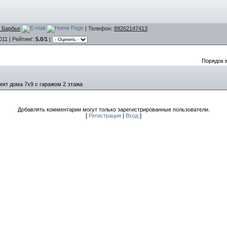
 Барбье
|
Телефон
:
89262147413
011 |
Рейтинг
:
5.0
/
1
|
Порядок 
ект дома 7х9 с гаражом 2 этажа
Добавлять комментарии могут только зарегистрированные пользователи.
[
Регистрация
|
Вход
]