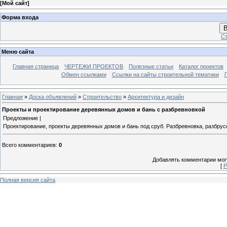
[
Мой сайт
]
Форма входа
В
Ст
Меню сайта
Главная страница
ЧЕРТЕЖИ ПРОЕКТОВ
Полезные статьи
Каталог проектов
Обмен ссылками
Ссылки на сайты строительной тематики
Главная
»
Доска объявлений
»
Строительство
»
Архитектура и дизайн
Проекты и проектирование деревянных домов и бань с разбревновкой
Предложение |
Проектирование, проекты деревянных домов и бань под сруб. Разбревновка, разбрусо
Всего комментариев
:
0
Добавлять комментарии могу
[
Р
Полная версия сайта