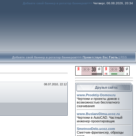
Добавте свой баннер в ротатор баннеров>>>
Четверг, 06.08.2026, 20:34
Добавте свой баннер в ротатор баннеров>>>
Приветствую Вас
Гость
|
RSS
08.07.2010, 22:12
Друзья сайта:
www.Proektiy-Domov.ru
Чертежи и проекты домов с
возможностью бесплатного
скачивания
www.BuslaevDima.ucoz.ru
Чертежи в AutoCAD. Частный
инженер-проектировщик
SmetnoeDelo.ucoz.com
Сметчик-фрилансер, образцы