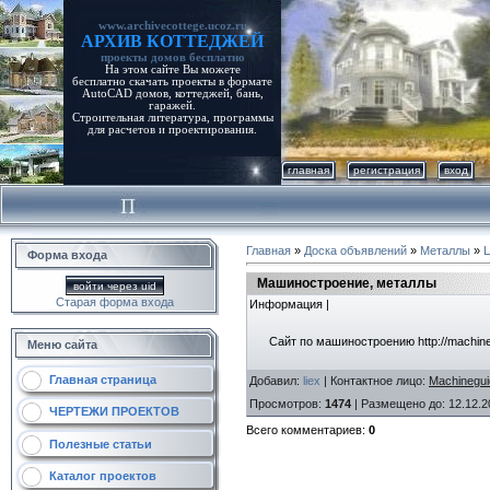
www.archivecottege.ucoz.ru
АРХИВ КОТТЕДЖЕЙ
проекты домов бесплатно
На этом сайте Вы можете
бесплатно скачать проекты в формате
AutoCAD домов, коттеджей, бань,
гаражей.
Строительная литература, программы
для расчетов и проектирования.
главная
регистрация
вход
Главная
»
Доска объявлений
»
Металлы
»
Форма входа
Машиностроение, металлы
войти через uid
Старая форма входа
Информация |
Сайт по машиностроению http://machin
Меню сайта
Главная страница
Добавил
:
liex
|
Контактное лицо
:
Machinegui
Просмотров
:
1474
|
Размещено до
: 12.12.2
ЧЕРТЕЖИ ПРОЕКТОВ
Всего комментариев
:
0
Полезные статьи
Каталог проектов