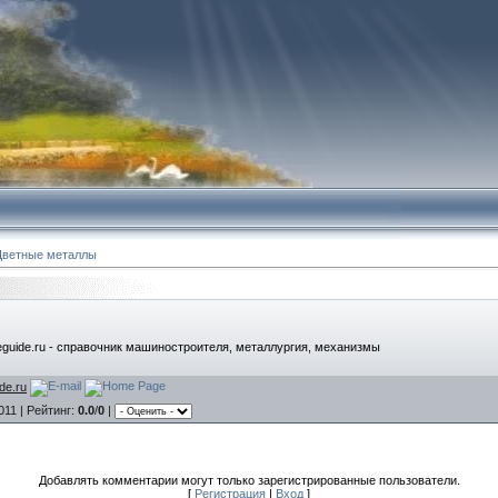
Цветные металлы
eguide.ru - справочник машиностроителя, металлургия, механизмы
de.ru
011 |
Рейтинг
:
0.0
/
0
|
Добавлять комментарии могут только зарегистрированные пользователи.
[
Регистрация
|
Вход
]