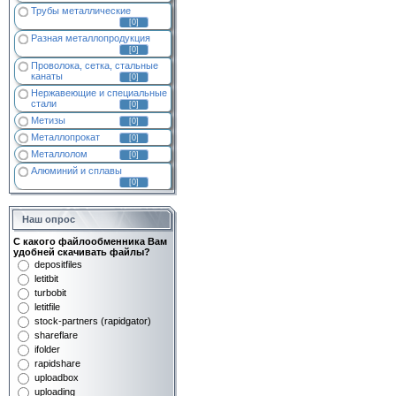
Трубы металлические
[0]
Разная металлопродукция
[0]
Проволока, сетка, стальные
канаты
[0]
Нержавеющие и специальные
стали
[0]
Метизы
[0]
Металлопрокат
[0]
Металлолом
[0]
Алюминий и сплавы
[0]
Наш опрос
С какого файлообменника Вам
удобней скачивать файлы?
depositfiles
letitbit
turbobit
letitfile
stock-partners (rapidgator)
shareflare
ifolder
rapidshare
uploadbox
uploading