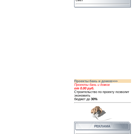
смет
Проекты бань и домов>>>
Проекты бань и домов
от 0.00 руб.
Строительство по проекту позволит
экономить
бюджет до
30%
РЕКЛАМА