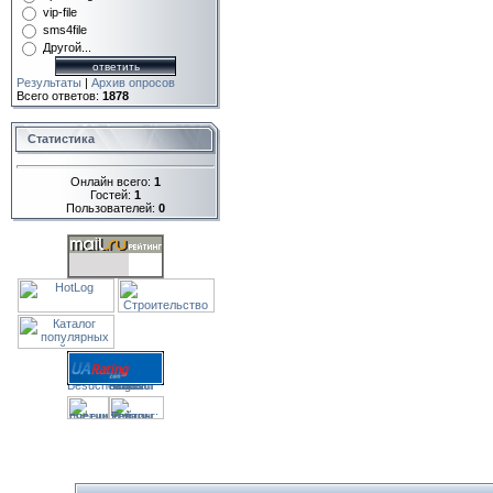
vip-file
sms4file
Другой...
Результаты
|
Архив опросов
Всего ответов:
1878
Статистика
Онлайн всего:
1
Гостей:
1
Пользователей:
0